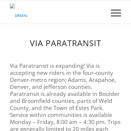
Please
note:
This
website
includes
an
accessibility
VIA PARATRANSIT
system.
Via Paratransit is expanding!
Via is
accepting new riders in the four-county
Denver-metro region; Adams, Arapahoe,
Denver, and Jefferson counties.
Paratransit is already available in Boulder
and Broomfield counties, parts of Weld
County, and the Town of Estes Park.
Service within communities is available
Monday – Friday, 8:00 am – 4:30 pm. Trips
are generally limited to 20 miles each